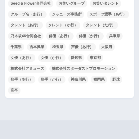
Seed & Flower合同会社
お笑いグループ
お笑いタレント
グループ名（あ行）
ジャニーズ事務所
スポーツ選手（あ行）
タレント（あ行）
タレント（か行）
タレント（た行）
乃木坂46合同会社
俳優（あ行）
俳優（か行）
兵庫県
千葉県
吉本興業
埼玉県
声優（あ行）
大阪府
女優（あ行）
女優（か行）
愛知県
東京都
株式会社アミューズ
株式会社スターダストプロモーション
歌手（あ行）
歌手（か行）
神奈川県
福岡県
野球
高卒