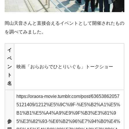
岡山天音さんと直接会えるイベントとして開催されたもの
を調べてみました。
イ
ベ
ン
映画「おらおらでひとりいぐも」トークショー
ト
名
https://oraora-movie.tumblr.com/post/63653862057
5121409/1212%E5%9C%9F-%E5%B2%A1%E5%
B1%B1%E5%A4%A9%E9%9F%B3%E3%81%9
参
5%E3%82%93-%E6%B2%96%E7%94%B0%E4%