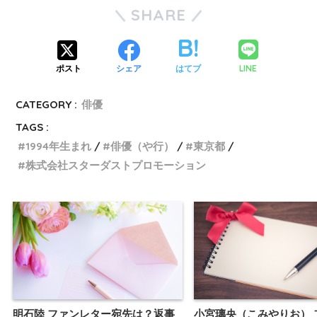
SHARE
LINE
ポスト
シェア
はてブ
CATEGORY :
俳優
TAGS :
1994年生まれ
俳優（や行）
東京都
株式会社スターダストプロモーション
明石陸 ファンレター宛先は？返事
小宮璃央（こみやりお） 