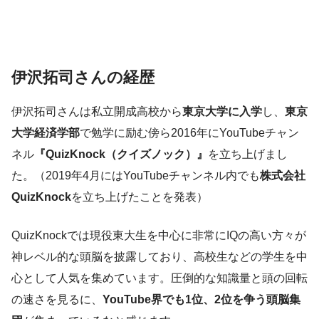
伊沢拓司さんの経歴
伊沢拓司さんは私立開成高校から
東京大学に入学
し、
東京
大学経済学部
で勉学に励む傍ら2016年にYouTubeチャン
ネル
『QuizKnock（クイズノック）』
を立ち上げまし
た。（2019年4月にはYouTubeチャンネル内でも
株式会社
QuizKnock
を立ち上げたことを発表）
QuizKnockでは現役東大生を中心に非常にIQの高い方々が
神レベル的な頭脳を披露しており、高校生などの学生を中
心として人気を集めています。圧倒的な知識量と頭の回転
の速さを見るに、
YouTube界でも1位、2位を争う頭脳集