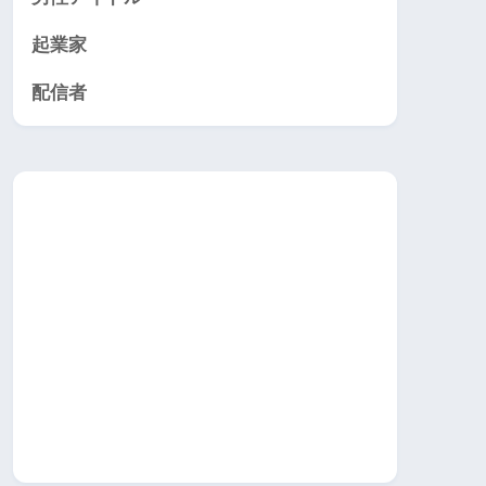
起業家
配信者