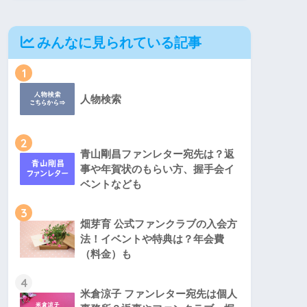
みんなに見られている記事
1
人物検索
2
青山剛昌ファンレター宛先は？返
事や年賀状のもらい方、握手会イ
ベントなども
3
畑芽育 公式ファンクラブの入会方
法！イベントや特典は？年会費
（料金）も
4
米倉涼子 ファンレター宛先は個人