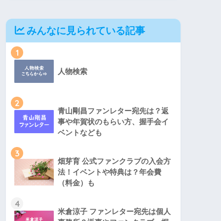
みんなに見られている記事
1
人物検索
2
青山剛昌ファンレター宛先は？返
事や年賀状のもらい方、握手会イ
ベントなども
3
畑芽育 公式ファンクラブの入会方
法！イベントや特典は？年会費
（料金）も
4
米倉涼子 ファンレター宛先は個人