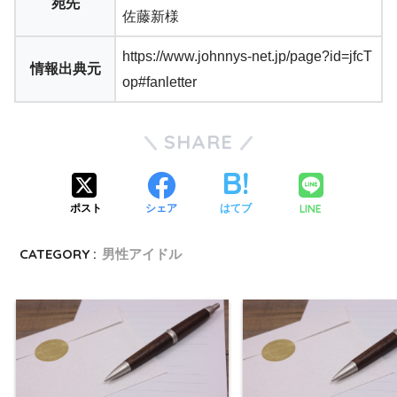
宛先
佐藤新様
https://www.johnnys-net.jp/page?id=jfcT
情報出典元
op#fanletter
SHARE
LINE
ポスト
シェア
はてブ
CATEGORY :
男性アイドル