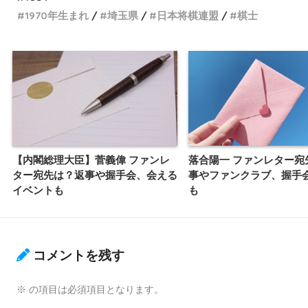
1970年生まれ
埼玉県
日本将棋連盟
棋士
【内閣総理大臣】菅義偉 ファンレ
落合陽一 ファンレター宛
ター宛先は？返事や握手会、会える
事やファンクラブ、握手
イベントも
も
コメントを残す
※
の項目は必須項目となります。