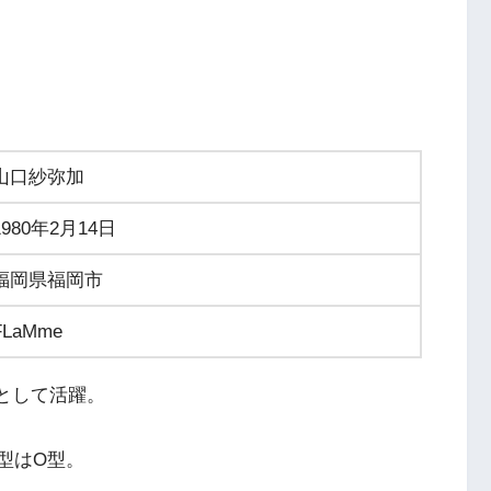
山口紗弥加
1980年2月14日
福岡県福岡市
FLaMme
優として活躍。
型はO型。