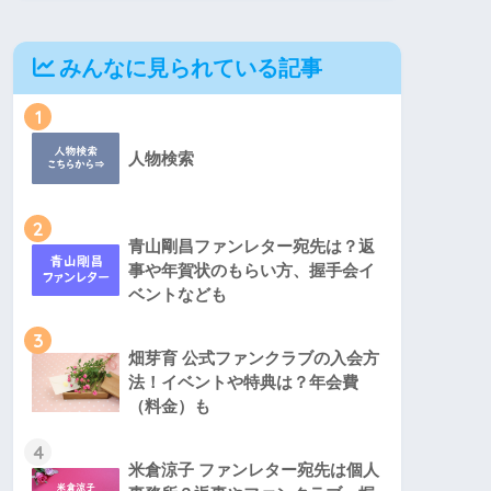
みんなに見られている記事
1
人物検索
2
青山剛昌ファンレター宛先は？返
事や年賀状のもらい方、握手会イ
ベントなども
3
畑芽育 公式ファンクラブの入会方
法！イベントや特典は？年会費
（料金）も
4
米倉涼子 ファンレター宛先は個人