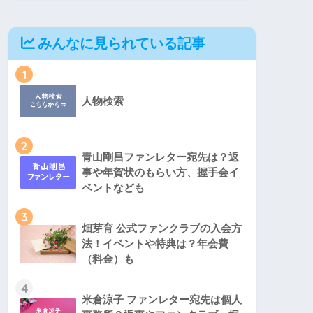
みんなに見られている記事
1
人物検索
2
青山剛昌ファンレター宛先は？返
事や年賀状のもらい方、握手会イ
ベントなども
3
畑芽育 公式ファンクラブの入会方
法！イベントや特典は？年会費
（料金）も
4
米倉涼子 ファンレター宛先は個人