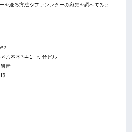
ーを送る方法やファンレターの宛先を調べてみま
032
区六本木7-4-1 研音ビル
社研音
子様