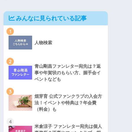
みんなに見られている記事
1
人物検索
2
青山剛昌ファンレター宛先は？返
事や年賀状のもらい方、握手会イ
ベントなども
3
畑芽育 公式ファンクラブの入会方
法！イベントや特典は？年会費
（料金）も
4
米倉涼子 ファンレター宛先は個人