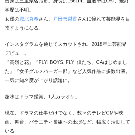
出身は三重県名張市。身長は156cm、血液型はO型、最終
学歴は不明。
女優の
堀北真希
さん、
戸田恵梨香
さんに憧れて芸能界を目
指すようになる。
インスタグラムを通じてスカウトされ、2018年に芸能界
デビュー。
『高嶺と花』『FLY! BOYS, FLY! 僕たち、CAはじめまし
た』『女子グルメバーガー部』など人気作品に多数出演。
一気に知名度が上がり話題に。
趣味はドラマ鑑賞、1人カラオケ。
現在、ドラマの仕事だけでなく、数々のテレビCMや映
画、舞台、バラエティ番組への出演など、幅広く活動して
いる。