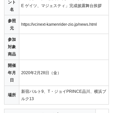
ント
E ゲイツ、マジェスティ」完成披露舞台挨拶
名
参照
https://vcinext-kamenrider-zio.jp/news.html
元
参加
対象
商品
開催
年月
2020年2月28日（金）
日
新宿バルト9、T・ジョイPRINCE品川、横浜ブ
場所
ルク13