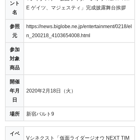
ント
E ゲイツ、マジェスティ」完成披露舞台挨拶
名
参照
https://news.biglobe.ne.jp/entertainment/0218/el
元
n_200218_4103654008.html
参加
対象
商品
開催
年月
2020年2月18日（火）
日
場所
新宿バルト9
イベ
Vシネクスト「仮面ライダージオウ NEXT TIM