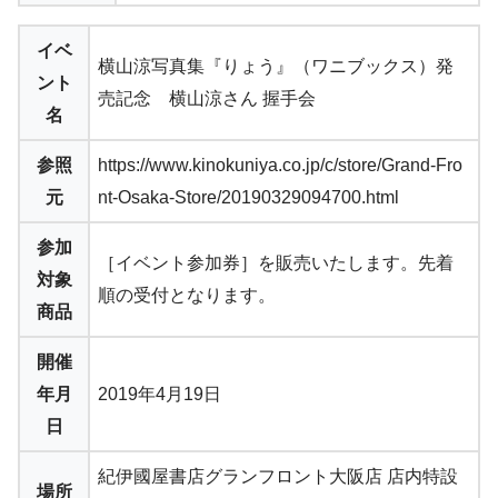
イベ
横山涼写真集『りょう』（ワニブックス）発
ント
売記念 横山涼さん 握手会
名
参照
https://www.kinokuniya.co.jp/c/store/Grand-Fro
元
nt-Osaka-Store/20190329094700.html
参加
［イベント参加券］を販売いたします。先着
対象
順の受付となります。
商品
開催
年月
2019年4月19日
日
紀伊國屋書店グランフロント大阪店 店内特設
場所