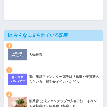
みんなに見られている記事
1
人物検索
2
青山剛昌ファンレター宛先は？返事や年賀状の
もらい方、握手会イベントなども
3
畑芽育 公式ファンクラブの入会方法！イベン
トや特典は？年会費（料金）も