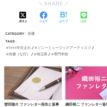
SHARE
LINE
ポスト
シェア
はてブ
CATEGORY :
俳優
TAGS :
1993年生まれ
ソニーミュージックアーティスツ
俳優（な行）
埼玉県
専門学校
曽田陵介 ファンレター宛先と返事
織田裕二 ファンレター返