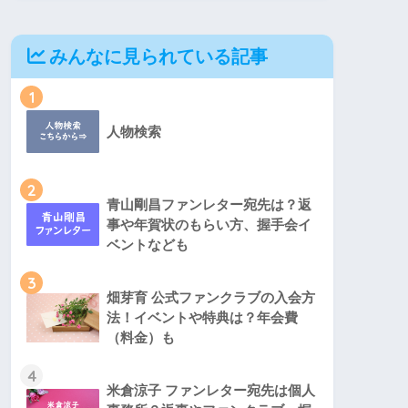
みんなに見られている記事
1
人物検索
2
青山剛昌ファンレター宛先は？返
事や年賀状のもらい方、握手会イ
ベントなども
3
畑芽育 公式ファンクラブの入会方
法！イベントや特典は？年会費
（料金）も
4
米倉涼子 ファンレター宛先は個人