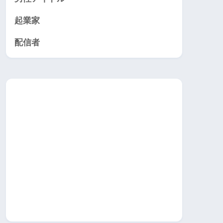
起業家
配信者